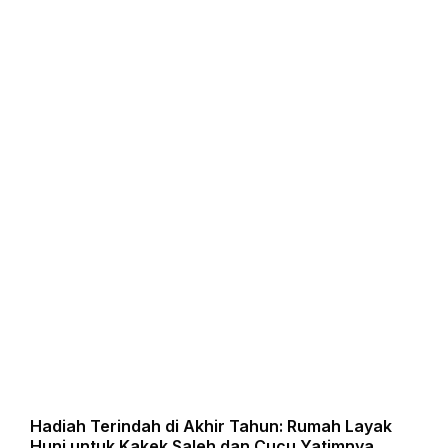
Hadiah Terindah di Akhir Tahun: Rumah Layak
Huni untuk Kakek Saleh dan Cucu Yatimnya