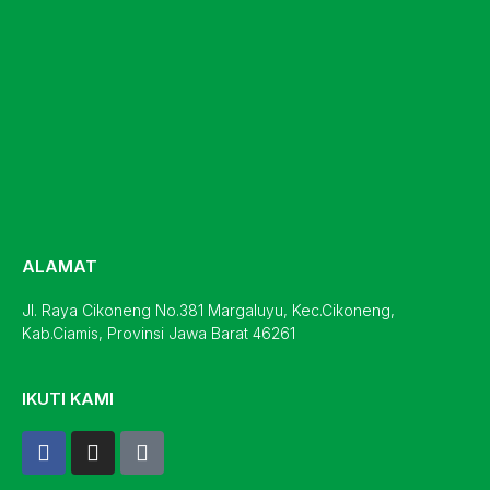
ALAMAT
Jl. Raya Cikoneng No.381 Margaluyu, Kec.Cikoneng,
Kab.Ciamis, Provinsi Jawa Barat 46261
IKUTI KAMI
F
I
T
a
n
i
c
s
k