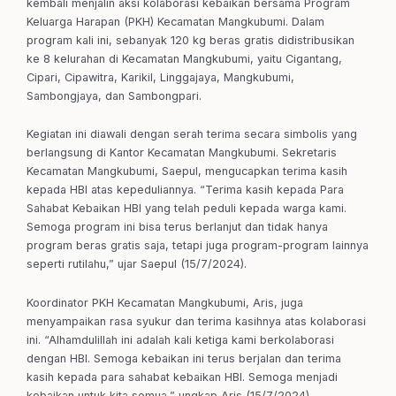
kembali menjalin aksi kolaborasi kebaikan bersama Program
Keluarga Harapan (PKH) Kecamatan Mangkubumi. Dalam
program kali ini, sebanyak 120 kg beras gratis didistribusikan
ke 8 kelurahan di Kecamatan Mangkubumi, yaitu Cigantang,
Cipari, Cipawitra, Karikil, Linggajaya, Mangkubumi,
Sambongjaya, dan Sambongpari.
Kegiatan ini diawali dengan serah terima secara simbolis yang
berlangsung di Kantor Kecamatan Mangkubumi. Sekretaris
Kecamatan Mangkubumi, Saepul, mengucapkan terima kasih
kepada HBI atas kepeduliannya. “Terima kasih kepada Para
Sahabat Kebaikan HBI yang telah peduli kepada warga kami.
Semoga program ini bisa terus berlanjut dan tidak hanya
program beras gratis saja, tetapi juga program-program lainnya
seperti rutilahu,” ujar Saepul (15/7/2024).
Koordinator PKH Kecamatan Mangkubumi, Aris, juga
menyampaikan rasa syukur dan terima kasihnya atas kolaborasi
ini. “Alhamdulillah ini adalah kali ketiga kami berkolaborasi
dengan HBI. Semoga kebaikan ini terus berjalan dan terima
kasih kepada para sahabat kebaikan HBI. Semoga menjadi
kebaikan untuk kita semua,” ungkap Aris (15/7/2024).