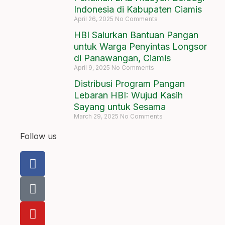
Indonesia di Kabupaten Ciamis
April 26, 2025
No Comments
HBI Salurkan Bantuan Pangan
untuk Warga Penyintas Longsor
di Panawangan, Ciamis
April 9, 2025
No Comments
Distribusi Program Pangan
Lebaran HBI: Wujud Kasih
Sayang untuk Sesama
March 29, 2025
No Comments
Follow us
F
a
c
T
e
i
b
k
Y
o
t
o