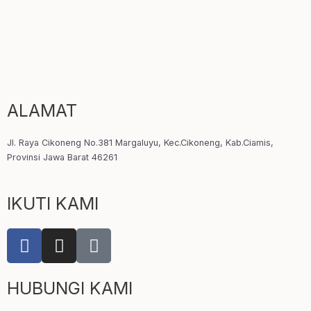
ALAMAT
Jl. Raya Cikoneng No.381 Margaluyu, Kec.Cikoneng, Kab.Ciamis,
Provinsi Jawa Barat 46261
IKUTI KAMI
F
I
T
a
n
i
c
s
k
HUBUNGI KAMI
e
t
t
b
a
o