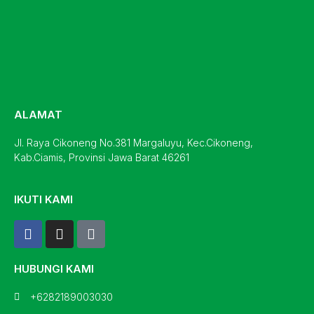
ALAMAT
Jl. Raya Cikoneng No.381 Margaluyu, Kec.Cikoneng,
Kab.Ciamis, Provinsi Jawa Barat 46261
IKUTI KAMI
F
I
T
a
n
i
c
s
k
e
t
t
HUBUNGI KAMI
b
a
o
o
g
k
+6282189003030
o
r