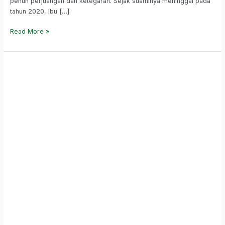
penuh perjuangan dan ketegaran. Sejak suaminya meninggal pada
tahun 2020, Ibu […]
Read More »
HBI
Menyelenggarakan
Penandatanganan
MoU
Beasiswa
HBI
Cerdas
Program
Sarjana
Se-
Jawa
Barat