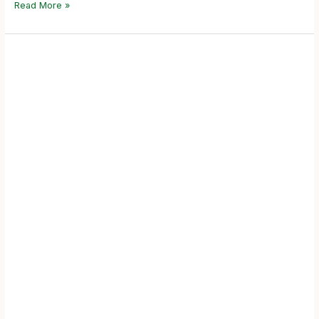
Read More »
HBI
Cerdas
Kembali
Hadir
Untuk
Mahasiswa
Berprestasi
Di
Berbagai
Penjuru
Wilayah
di
Jawa
Barat