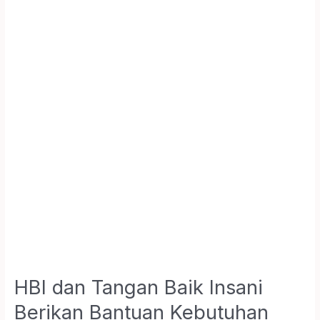
Tangan
Baik
Insani
Berikan
Bantuan
Kebutuhan
Lebaran
dan
Sekolah
untuk
Ririn
dan
Rere
HBI dan Tangan Baik Insani
Berikan Bantuan Kebutuhan